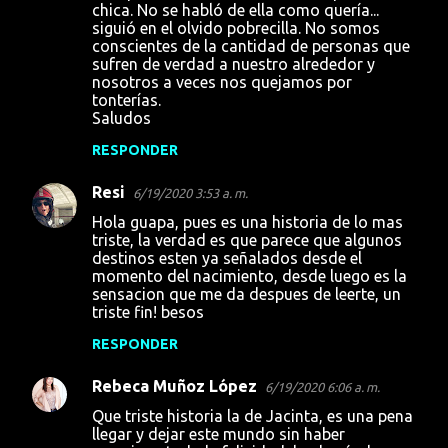
i
chica. No se habló de ella como quería...
siguió en el olvido pobrecilla. No somos
o
conscientes de la cantidad de personas que
s
sufren de verdad a nuestro alrededor y
nosotros a veces nos quejamos por
tonterías.
Saludos
RESPONDER
Resi
6/19/2020 3:53 a. m.
Hola guapa, pues es una historia de lo mas
triste, la verdad es que parece que algunos
destinos esten ya señalados desde el
momento del nacimiento, desde luego es la
sensacion que me da despues de leerte, un
triste fin! besos
RESPONDER
Rebeca Muñoz López
6/19/2020 6:06 a. m.
Que triste historia la de Jacinta, es una pena
llegar y dejar este mundo sin haber