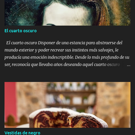
El cuarto oscuro
El cuarto oscuro Disponer de una estancia para abstraerse del
mundo exterior y poder recrear sus instintos más salvajes, le
producía una emoción indescriptible. Desde lo más profundo de su
ser, reconocía que llevaba años deseando aquel cuarto oscuro
donde llevar a cabo todas aquellas ideas que a lo largo del tiempo
se proyectaban en su mente. Algunos pensaban que era una
persona rara, extrovertida, incluso en algunas ocasiones notaba
miradas de miedo y de desprecio. El miedo no sabía por qué, y el
desprecio posiblemente era por su forma de ser, de vestir, de decir
las cosas, de no aceptar la convivencia tal y como se planteaba en
la mayoría de la sociedad. Él era un ser distinto, creativo, soñador,
y si, se había intentado adaptar a un mundo que no era el suyo, a
una sociedad que no lo entendía, a una rutina que lo sumergía en
Vestidas de negro