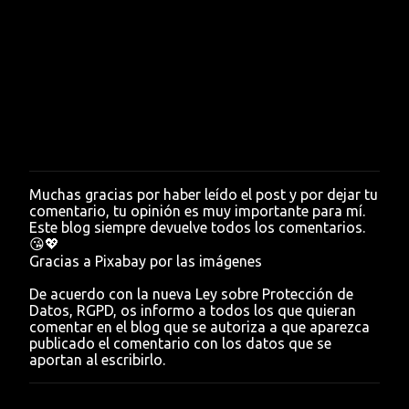
Muchas gracias por haber leído el post y por dejar tu
P
comentario, tu opinión es muy importante para mí.
u
Este blog siempre devuelve todos los comentarios.
b
😘💖
l
Gracias a Pixabay por las imágenes
i
c
De acuerdo con la nueva Ley sobre Protección de
a
Datos, RGPD, os informo a todos los que quieran
r
comentar en el blog que se autoriza a que aparezca
u
publicado el comentario con los datos que se
n
aportan al escribirlo.
c
o
m