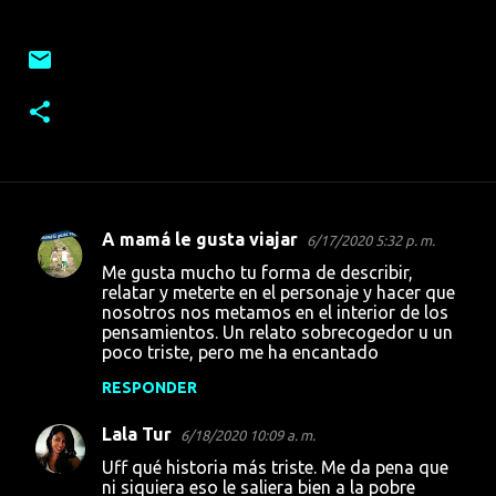
A mamá le gusta viajar
6/17/2020 5:32 p. m.
C
Me gusta mucho tu forma de describir,
o
relatar y meterte en el personaje y hacer que
nosotros nos metamos en el interior de los
m
pensamientos. Un relato sobrecogedor u un
e
poco triste, pero me ha encantado
n
RESPONDER
t
Lala Tur
6/18/2020 10:09 a. m.
a
Uff qué historia más triste. Me da pena que
r
ni siquiera eso le saliera bien a la pobre