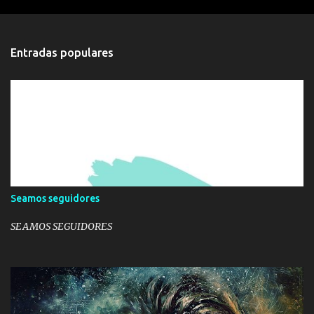
e
n
t
a
Entradas populares
r
i
o
Seamos seguidores
SEAMOS SEGUIDORES