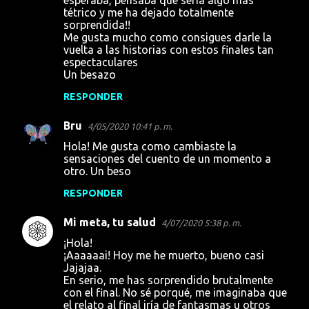
o
tétrico y me ha dejado totalmente
s
sorprendida!!
Me gusta mucho como consigues darle la
vuelta a las historias con estos finales tan
espectaculares
Un besazo
RESPONDER
Bru
4/05/2020 10:41 p. m.
Hola! Me gusta como cambiaste la
sensaciones del cuento de un momento a
otro. Un beso
RESPONDER
Mi meta, tu salud
4/07/2020 5:38 p. m.
¡Hola!
¡Aaaaaai! Hoy me he muerto, bueno casi
Jajajaa.
En serio, me has sorprendido brutalmente
con el final. No sé porqué, me imaginaba que
el relato al final iría de fantasmas u otros