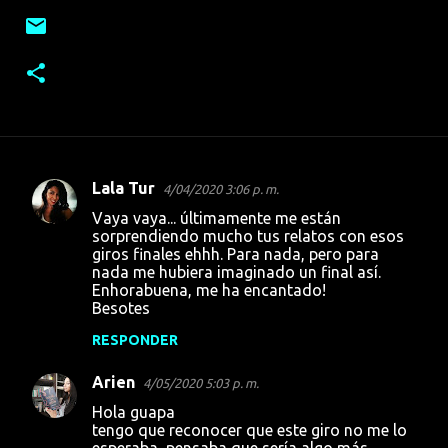
Lala Tur
4/04/2020 3:06 p. m.
C
Vaya vaya... últimamente me están
o
sorprendiendo mucho tus relatos con esos
giros finales ehhh. Para nada, pero para
m
nada me hubiera imaginado un final así.
e
Enhorabuena, me ha encantado!
Besotes
n
t
RESPONDER
a
Arien
4/05/2020 5:03 p. m.
r
Hola guapa
i
tengo que reconocer que este giro no me lo
esperaba, pensaba que sería algo más