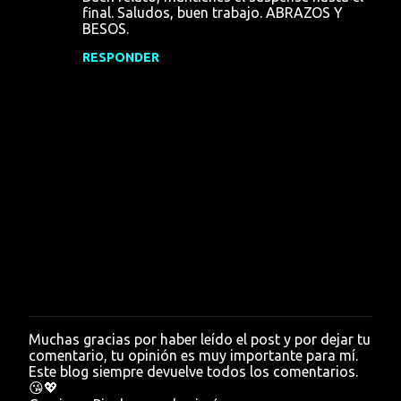
final. Saludos, buen trabajo. ABRAZOS Y
BESOS.
RESPONDER
Muchas gracias por haber leído el post y por dejar tu
P
comentario, tu opinión es muy importante para mí.
u
Este blog siempre devuelve todos los comentarios.
b
😘💖
l