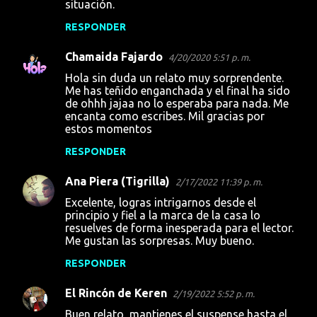
situación.
RESPONDER
Chamaida Fajardo
4/20/2020 5:51 p. m.
Hola sin duda un relato muy sorprendente.
Me has teñido enganchada y el final ha sido
de ohhh jajaa no lo esperaba para nada. Me
encanta como escribes. Mil gracias por
estos momentos
RESPONDER
Ana Piera (Tigrilla)
2/17/2022 11:39 p. m.
Excelente, logras intrigarnos desde el
principio y fiel a la marca de la casa lo
resuelves de forma inesperada para el lector.
Me gustan las sorpresas. Muy bueno.
RESPONDER
El Rincón de Keren
2/19/2022 5:52 p. m.
Buen relato, mantienes el suspense hasta el