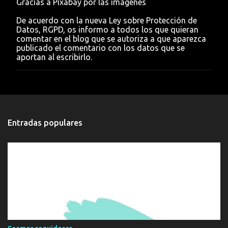
Gracias a Pixabay por las imágenes
i
c
De acuerdo con la nueva Ley sobre Protección de
a
Datos, RGPD, os informo a todos los que quieran
r
comentar en el blog que se autoriza a que aparezca
u
publicado el comentario con los datos que se
n
aportan al escribirlo.
c
o
m
e
n
t
a
Entradas populares
r
i
o