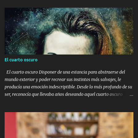
El cuarto oscuro
El cuarto oscuro Disponer de una estancia para abstraerse del
mundo exterior y poder recrear sus instintos más salvajes, le
producía una emoción indescriptible. Desde lo más profundo de su
ser, reconocía que llevaba años deseando aquel cuarto oscuro
donde llevar a cabo todas aquellas ideas que a lo largo del tiempo
se proyectaban en su mente. Algunos pensaban que era una
persona rara, extrovertida, incluso en algunas ocasiones notaba
miradas de miedo y de desprecio. El miedo no sabía por qué, y el
desprecio posiblemente era por su forma de ser, de vestir, de decir