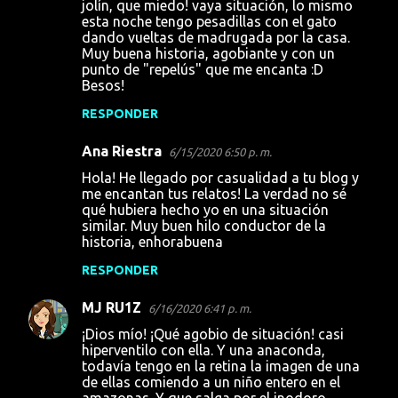
jolín, que miedo! vaya situación, lo mismo
esta noche tengo pesadillas con el gato
dando vueltas de madrugada por la casa.
Muy buena historia, agobiante y con un
punto de "repelús" que me encanta :D
Besos!
RESPONDER
Ana Riestra
6/15/2020 6:50 p. m.
Hola! He llegado por casualidad a tu blog y
me encantan tus relatos! La verdad no sé
qué hubiera hecho yo en una situación
similar. Muy buen hilo conductor de la
historia, enhorabuena
RESPONDER
MJ RU1Z
6/16/2020 6:41 p. m.
¡Dios mío! ¡Qué agobio de situación! casi
hiperventilo con ella. Y una anaconda,
todavía tengo en la retina la imagen de una
de ellas comiendo a un niño entero en el
amazonas. Y que salga por el inodoro...