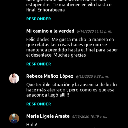
a
estupendos. Te mantienen en vilo hasta el
final. Enhorabuena
r
i
RESPONDER
o
Mi camino a la verdad
6/14/2020 11:15 p. m.
s
Felicidades! Me gusta mucho la manera en
que relatas las cosas haces que uno se
mantenga prendido hasta el final para saber
el desenlace. Muchas gracias
RESPONDER
Rebeca Muñoz López
6/15/2020 6:28 a. m.
Que terrible situación y la ausencia de luz lo
hace más aterrador, pero como es que esa
anaconda llegó allí!!!
RESPONDER
Maria Ligeia Amate
6/15/2020 10:19 a. m.
Hola!