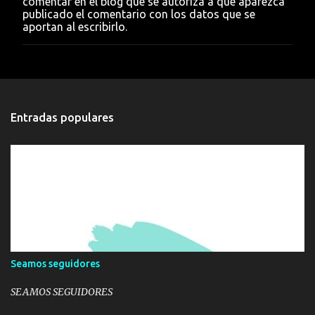
comentar en el blog que se autoriza a que aparezca
u
publicado el comentario con los datos que se
n
aportan al escribirlo.
c
o
m
e
n
t
a
Entradas populares
r
i
o
Seamos seguidores
SEAMOS SEGUIDORES