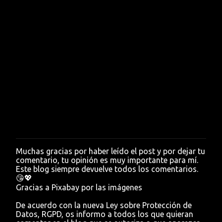
Muchas gracias por haber leído el post y por dejar tu
P
comentario, tu opinión es muy importante para mí.
u
Este blog siempre devuelve todos los comentarios.
b
😘💖
l
Gracias a Pixabay por las imágenes
i
c
De acuerdo con la nueva Ley sobre Protección de
a
Datos, RGPD, os informo a todos los que quieran
r