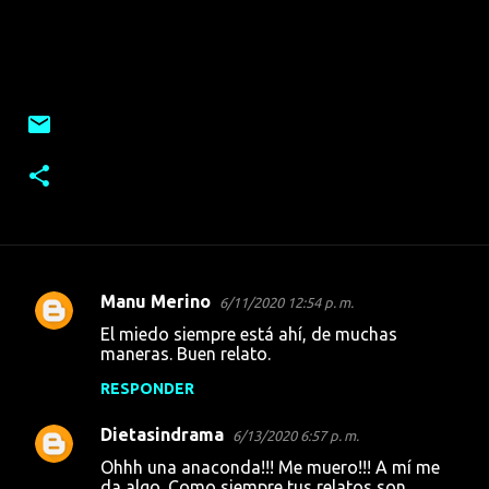
Manu Merino
6/11/2020 12:54 p. m.
C
El miedo siempre está ahí, de muchas
o
maneras. Buen relato.
m
RESPONDER
e
Dietasindrama
n
6/13/2020 6:57 p. m.
t
Ohhh una anaconda!!! Me muero!!! A mí me
da algo. Como siempre tus relatos son