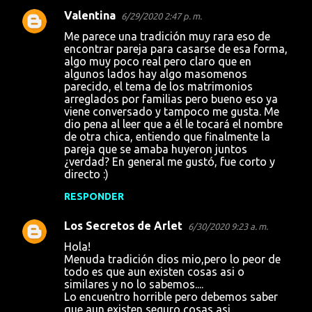
Valentina
6/29/2020 2:47 p. m.
Me parece una tradición muy rara eso de
encontrar pareja para casarse de esa forma,
algo muy poco real pero claro que en
algunos lados hay algo masomenos
parecido, el tema de los matrimonios
arreglados por familias pero bueno eso ya
viene conversado y tampoco me gusta. Me
dio pena al leer que a él le tocará el nombre
de otra chica, entiendo que finalmente la
pareja que se amaba huyeron juntos
¿verdad? En general me gustó, fue corto y
directo :)
RESPONDER
Los Secretos de Arlet
6/30/2020 9:23 a. m.
Hola!
Menuda tradición dios mio,pero lo peor de
todo es que aun existen cosas asi o
similares y no lo sabemos....
Lo encuentro horrible pero debemos saber
que aun existen,seguro cosas asi