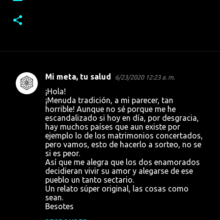
Mi meta, tu salud
6/23/2020 12:23 a. m.
C
¡Hola!
o
¡Menuda tradición, a mi parecer, tan
horrible! Aunque no sé porque me he
m
escandalizado si hoy en día, por desgracia,
e
hay muchos países que aun existe por
ejemplo lo de los matrimonios concertados,
n
pero vamos, esto de hacerlo a sorteo, no se
t
si es peor.
Así que me alegra que los dos enamorados
a
decidieran vivir su amor y alegarse de ese
r
pueblo un tanto sectario.
Un relato súper original, las cosas como
i
sean.
o
Besotes