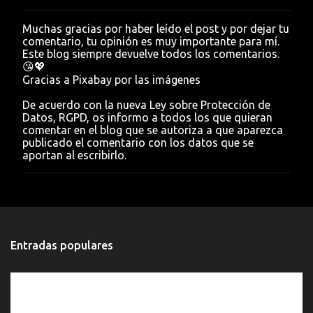
Muchas gracias por haber leído el post y por dejar tu
P
comentario, tu opinión es muy importante para mí.
u
Este blog siempre devuelve todos los comentarios.
b
😘💖
l
Gracias a Pixabay por las imágenes
i
c
De acuerdo con la nueva Ley sobre Protección de
a
Datos, RGPD, os informo a todos los que quieran
r
comentar en el blog que se autoriza a que aparezca
u
publicado el comentario con los datos que se
n
aportan al escribirlo.
c
o
m
e
n
t
a
Entradas populares
r
i
o