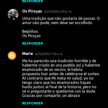
s
RESPONDER
Os Piruças
6/23/2020 2:59 p. m.
Uma tradição que não gostaria de passar. O
amor não pode, nem deve ser escolhido.
Beijinhos
Os Piruças
RESPONDER
Marie
6/25/2020 7:10 a. m.
Me ha parecido una tradición horrible y de
haberme criado en una pueblo así y haberme
enamorado de un vecino, le habría
propuesto huir antes de celebrarse el sorteo.
Al contrario que Mi meta mi salud, yo no
tengo claro que los enamorados hayan
huido juntos al final de la historia, pero no
sé si preguntarte o quedarme con la duda.
Gracias por compartir, un abrazo
RESPONDER