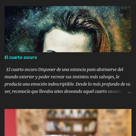
El cuarto oscuro
El cuarto oscuro Disponer de una estancia para abstraerse del
mundo exterior y poder recrear sus instintos más salvajes, le
producía una emoción indescriptible. Desde lo más profundo de su
ser, reconocía que llevaba años deseando aquel cuarto oscuro
donde llevar a cabo todas aquellas ideas que a lo largo del tiempo
se proyectaban en su mente. Algunos pensaban que era una
persona rara, extrovertida, incluso en algunas ocasiones notaba
miradas de miedo y de desprecio. El miedo no sabía por qué, y el
desprecio posiblemente era por su forma de ser, de vestir, de decir
las cosas, de no aceptar la convivencia tal y como se planteaba en