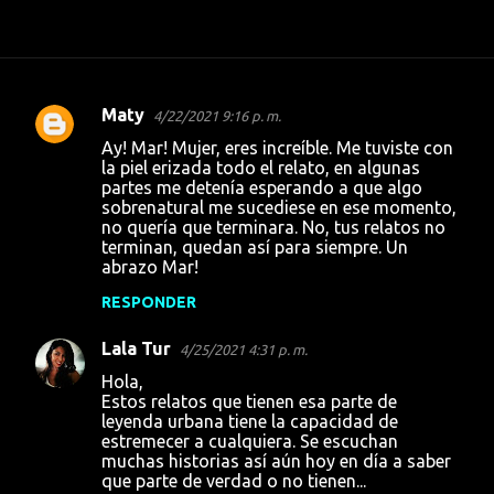
Maty
4/22/2021 9:16 p. m.
C
Ay! Mar! Mujer, eres increíble. Me tuviste con
o
la piel erizada todo el relato, en algunas
partes me detenía esperando a que algo
m
sobrenatural me sucediese en ese momento,
e
no quería que terminara. No, tus relatos no
terminan, quedan así para siempre. Un
n
abrazo Mar!
t
RESPONDER
a
r
Lala Tur
4/25/2021 4:31 p. m.
i
Hola,
Estos relatos que tienen esa parte de
o
leyenda urbana tiene la capacidad de
s
estremecer a cualquiera. Se escuchan
muchas historias así aún hoy en día a saber
que parte de verdad o no tienen...