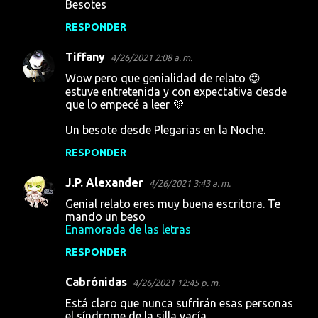
Besotes
RESPONDER
Tiffany
4/26/2021 2:08 a. m.
Wow pero que genialidad de relato 😍
estuve entretenida y con expectativa desde
que lo empecé a leer 💜
Un besote desde Plegarias en la Noche.
RESPONDER
J.P. Alexander
4/26/2021 3:43 a. m.
Genial relato eres muy buena escritora. Te
mando un beso
Enamorada de las letras
RESPONDER
Cabrónidas
4/26/2021 12:45 p. m.
Está claro que nunca sufrirán esas personas
el síndrome de la silla vacía.