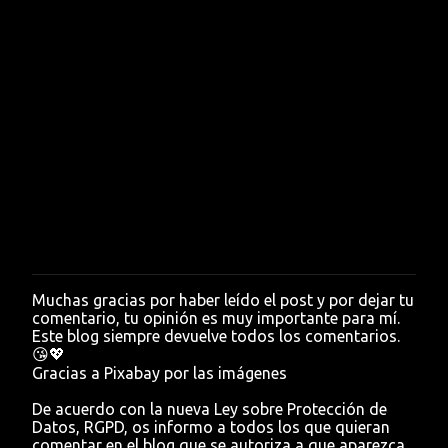
Muchas gracias por haber leído el post y por dejar tu
P
comentario, tu opinión es muy importante para mí.
u
Este blog siempre devuelve todos los comentarios.
b
😘💖
l
Gracias a Pixabay por las imágenes
i
c
De acuerdo con la nueva Ley sobre Protección de
a
Datos, RGPD, os informo a todos los que quieran
r
comentar en el blog que se autoriza a que aparezca