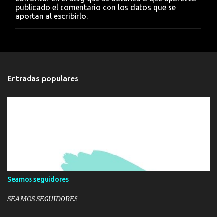
u
publicado el comentario con los datos que se
n
aportan al escribirlo.
c
o
m
e
n
t
a
Entradas populares
r
i
o
Seamos seguidores
SEAMOS SEGUIDORES