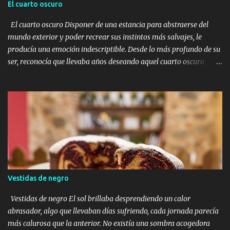
El cuarto oscuro
El cuarto oscuro Disponer de una estancia para abstraerse del
mundo exterior y poder recrear sus instintos más salvajes, le
producía una emoción indescriptible. Desde lo más profundo de su
ser, reconocía que llevaba años deseando aquel cuarto oscuro
donde llevar a cabo todas aquellas ideas que a lo largo del tiempo
se proyectaban en su mente. Algunos pensaban que era una
persona rara, extrovertida, incluso en algunas ocasiones notaba
miradas de miedo y de desprecio. El miedo no sabía por qué, y el
desprecio posiblemente era por su forma de ser, de vestir, de decir
las cosas, de no aceptar la convivencia tal y como se planteaba en
la mayoría de la sociedad. Él era un ser distinto, creativo, soñador,
y si, se había intentado adaptar a un mundo que no era el suyo, a
una sociedad que no lo entendía, a una rutina que lo sumergía en
Vestidas de negro
un estado de depresión, a unas normas impuestas por hombres
como él, que lo único que intentaban era crear grupos de personas
Vestidas de negro El sol brillaba desprendiendo un calor
afines a sus intereses. ...
abrasador, algo que llevaban días sufriendo, cada jornada parecía
más calurosa que la anterior. No existía una sombra acogedora