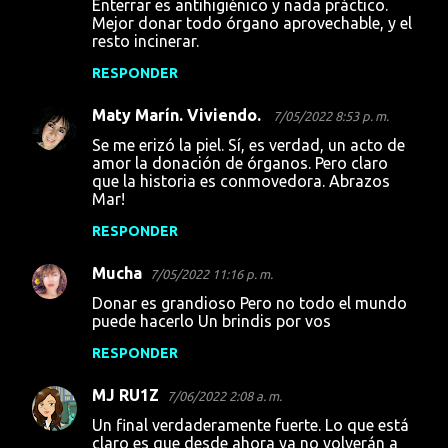
Enterrar es antihigiénico y nada práctico.
o
Mejor donar todo órgano aprovechable, y el
resto incinerar.
m
e
RESPONDER
n
Maty Marín. Viviendo.
7/05/2022 8:53 p. m.
t
Se me erizó la piel. Sí, es verdad, un acto de
a
amor la donación de órganos. Pero claro
que la historia es conmovedora. Abrazos
r
Mar!
i
RESPONDER
o
s
Mucha
7/05/2022 11:16 p. m.
Donar es grandioso Pero no todo el mundo
puede hacerlo Un brindis por vos
RESPONDER
MJ RU1Z
7/06/2022 2:08 a. m.
Un final verdaderamente fuerte. Lo que está
claro es que desde ahora ya no volverán a