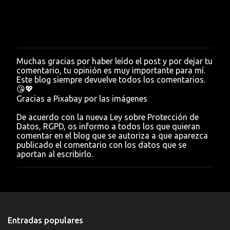
Muchas gracias por haber leído el post y por dejar tu
P
comentario, tu opinión es muy importante para mí.
u
Este blog siempre devuelve todos los comentarios.
b
😘💖
l
Gracias a Pixabay por las imágenes
i
c
De acuerdo con la nueva Ley sobre Protección de
a
Datos, RGPD, os informo a todos los que quieran
r
comentar en el blog que se autoriza a que aparezca
u
publicado el comentario con los datos que se
n
aportan al escribirlo.
c
o
m
e
n
t
a
Entradas populares
r
i