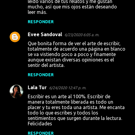
leído varios de tus relatos y me gustan
n
mucho, así que mis ojos están deseando
t
leer más.
a
RESPONDER
r
Evee Sandoval
6/23/2020 6:05 a. m.
i
Que bonita forma de ver el arte de escribir,
o
totalmente de acuerdo una página en blanco
s
se va vistiendo poco a poco y finamente
aunque existan diversas opiniones es el
sentir del artista.
RESPONDER
Lala Tur
6/24/2020 12:47 p. m.
Escribir es un arte al 100%. Escribir de
manera totalmente liberada es todo un
placer y tu eres toda una artista. Me encanta
todo lo que escribes y todos los
sentimientos que surgen durante la lectura.
Felicidades
RESPONDER