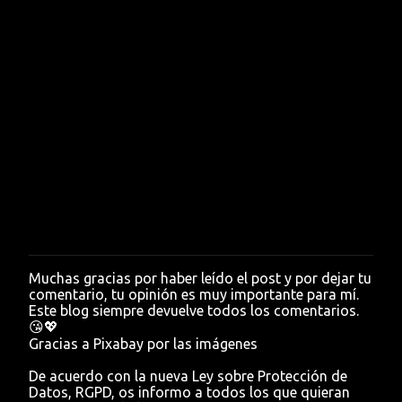
Muchas gracias por haber leído el post y por dejar tu
P
comentario, tu opinión es muy importante para mí.
u
Este blog siempre devuelve todos los comentarios.
b
😘💖
l
Gracias a Pixabay por las imágenes
i
c
De acuerdo con la nueva Ley sobre Protección de
a
Datos, RGPD, os informo a todos los que quieran
r