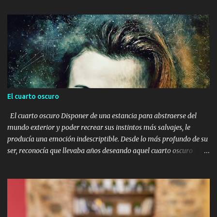
El cuarto oscuro
El cuarto oscuro Disponer de una estancia para abstraerse del
mundo exterior y poder recrear sus instintos más salvajes, le
producía una emoción indescriptible. Desde lo más profundo de su
ser, reconocía que llevaba años deseando aquel cuarto oscuro
donde llevar a cabo todas aquellas ideas que a lo largo del tiempo
se proyectaban en su mente. Algunos pensaban que era una
persona rara, extrovertida, incluso en algunas ocasiones notaba
miradas de miedo y de desprecio. El miedo no sabía por qué, y el
desprecio posiblemente era por su forma de ser, de vestir, de decir