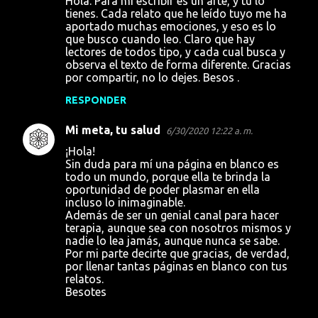
Hola. Para mí escribir es un arte, y tú lo
tienes. Cada relato que he leído tuyo me ha
aportado muchas emociones, y eso es lo
que busco cuando leo. Claro que hay
lectores de todos tipo, y cada cual busca y
observa el texto de forma diferente. Gracias
por compartir, no lo dejes. Besos .
RESPONDER
Mi meta, tu salud
6/30/2020 12:22 a. m.
¡Hola!
Sin duda para mí una página en blanco es
todo un mundo, porque ella te brinda la
oportunidad de poder plasmar en ella
incluso lo inimaginable.
Además de ser un genial canal para hacer
terapia, aunque sea con nosotros mismos y
nadie lo lea jamás, aunque nunca se sabe.
Por mi parte decirte que gracias, de verdad,
por llenar tantas páginas en blanco con tus
relatos.
Besotes