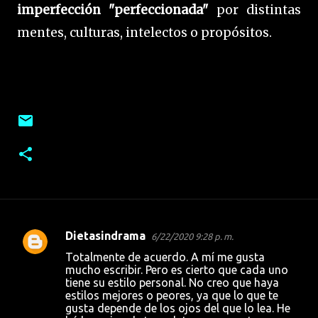
imperfección "perfeccionada"
por distintas
mentes, culturas, intelectos o propósitos.
Dietasindrama
6/22/2020 9:28 p. m.
C
Totalmente de acuerdo. A mí me gusta
o
mucho escribir. Pero es cierto que cada uno
tiene su estilo personal. No creo que haya
m
estilos mejores o peores, ya que lo que te
e
gusta depende de los ojos del que lo lea. He