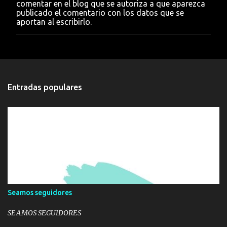
comentar en el blog que se autoriza a que aparezca
u
publicado el comentario con los datos que se
n
aportan al escribirlo.
c
o
m
e
n
t
a
Entradas populares
r
i
o
Seamos seguidores
SEAMOS SEGUIDORES