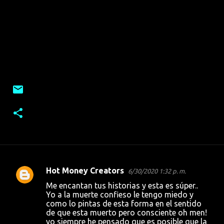
Hot Money Creators
6/30/2020 1:32 p. m.
C
Me encantan tus historias y esta es súper..
o
Yo a la muerte confieso le tengo miedo y
como lo pintas de esta forma en el sentido
m
de que esta muerto pero consciente oh men!
e
yo siempre he pensado que es posible que la