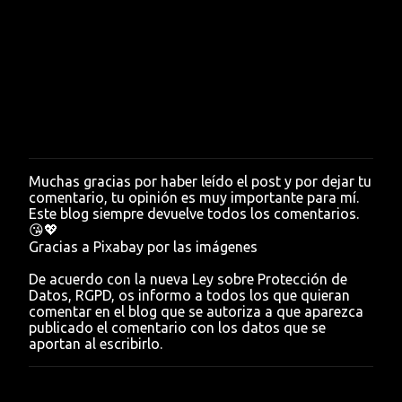
Muchas gracias por haber leído el post y por dejar tu
P
comentario, tu opinión es muy importante para mí.
u
Este blog siempre devuelve todos los comentarios.
b
😘💖
l
Gracias a Pixabay por las imágenes
i
c
De acuerdo con la nueva Ley sobre Protección de
a
Datos, RGPD, os informo a todos los que quieran
r
comentar en el blog que se autoriza a que aparezca
u
publicado el comentario con los datos que se
n
aportan al escribirlo.
c
o
m
e