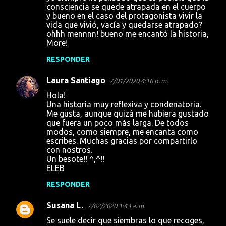
consciencia se quede atrapada en el cuerpo
n
y bueno en el caso del protagonista vivir la
t
vida que vivió, vacía y quedarse atrapado?
ohhh mennnn! bueno me encantó la historia,
a
More!
r
RESPONDER
i
o
Laura Santiago
7/01/2020 4:16 p. m.
s
Hola!
Una historia muy reflexiva y condenatoria.
Me gusta, aunque quizá me hubiera gustado
que fuera un poco más larga. De todos
modos, como siempre, me encanta como
escribes. Muchas gracias por compartirlo
con nostros.
Un besote!! ^,^!!
ELEB
RESPONDER
Susana L.
7/02/2020 1:43 a. m.
Se suele decir que siembras lo que recoges,