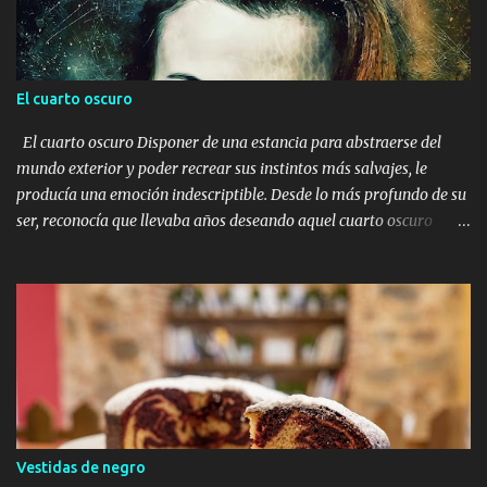
El cuarto oscuro
El cuarto oscuro Disponer de una estancia para abstraerse del
mundo exterior y poder recrear sus instintos más salvajes, le
producía una emoción indescriptible. Desde lo más profundo de su
ser, reconocía que llevaba años deseando aquel cuarto oscuro
donde llevar a cabo todas aquellas ideas que a lo largo del tiempo
se proyectaban en su mente. Algunos pensaban que era una
persona rara, extrovertida, incluso en algunas ocasiones notaba
miradas de miedo y de desprecio. El miedo no sabía por qué, y el
desprecio posiblemente era por su forma de ser, de vestir, de decir
las cosas, de no aceptar la convivencia tal y como se planteaba en
la mayoría de la sociedad. Él era un ser distinto, creativo, soñador,
y si, se había intentado adaptar a un mundo que no era el suyo, a
una sociedad que no lo entendía, a una rutina que lo sumergía en
Vestidas de negro
un estado de depresión, a unas normas impuestas por hombres