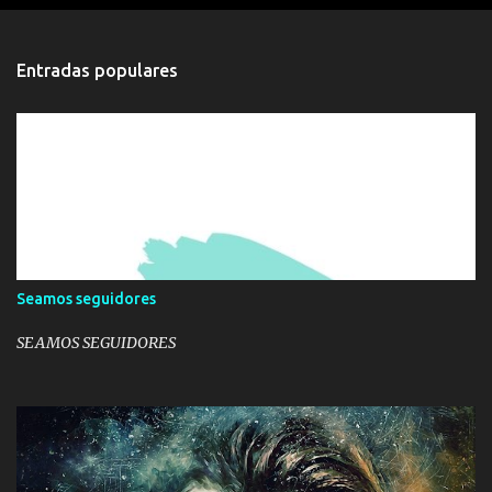
n
t
a
Entradas populares
r
i
o
Seamos seguidores
SEAMOS SEGUIDORES