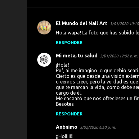
El Mundo del Nail Art
3/01/2020 10:10 
C
Hola wapa! La foto que has subido le
o
RESPONDER
m
e
Mi meta, tu salud
3/01/2020 12:02 p. m.
n
¡Hola!
t
Puf, ni me imagino lo que debió senti
Cierto es que desde una visión exte
a
creemos creer, pero la verdad es que
que te marcan la vida, como debe ser
r
cargo de él.
i
Me encantó que nos ofrecieses un fin
Besotes
o
s
RESPONDER
Anónimo
3/02/2020 6:50 p. m.
¡¡Holiiii!!