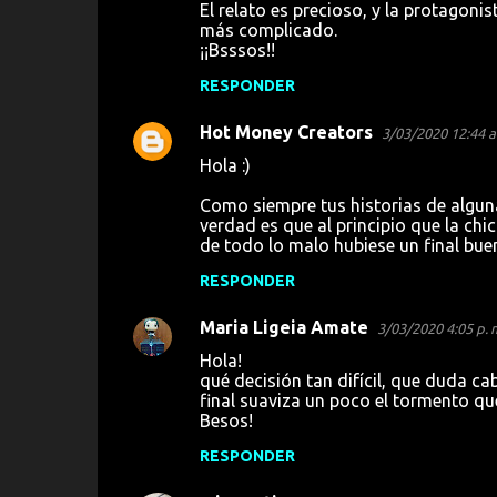
El relato es precioso, y la protagoni
más complicado.
¡¡Bsssos!!
RESPONDER
Hot Money Creators
3/03/2020 12:44 a
Hola :)
Como siempre tus historias de alguna 
verdad es que al principio que la chic
de todo lo malo hubiese un final buen
RESPONDER
Maria Ligeia Amate
3/03/2020 4:05 p. 
Hola!
qué decisión tan difícil, que duda ca
final suaviza un poco el tormento q
Besos!
RESPONDER