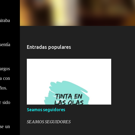
miraba
sentía
Entradas populares
largos
da con
ños.
r sido
Seamos seguidores
SEAMOS SEGUIDORES
ese un