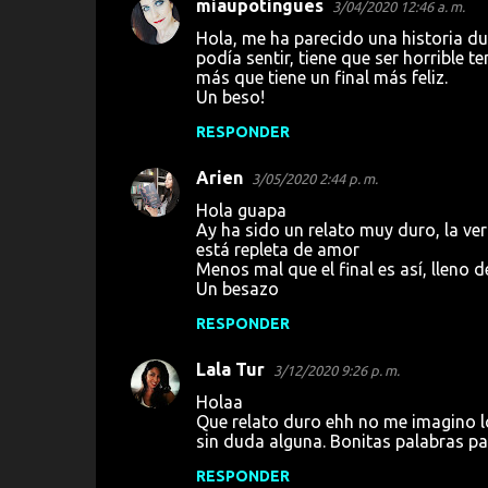
miaupotingues
3/04/2020 12:46 a. m.
Hola, me ha parecido una historia du
podía sentir, tiene que ser horrible 
más que tiene un final más feliz.
Un beso!
RESPONDER
Arien
3/05/2020 2:44 p. m.
Hola guapa
Ay ha sido un relato muy duro, la v
está repleta de amor
Menos mal que el final es así, lleno 
Un besazo
RESPONDER
Lala Tur
3/12/2020 9:26 p. m.
Holaa
Que relato duro ehh no me imagino lo
sin duda alguna. Bonitas palabras pa
RESPONDER