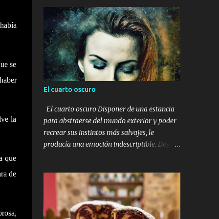
había
que se
 haber
El cuarto oscuro
El cuarto oscuro Disponer de una estancia
lve la
para abstraerse del mundo exterior y poder
recrear sus instintos más salvajes, le
producía una emoción indescriptible. Desde
lo más profundo de su ser, reconocía que
ta que
llevaba años deseando aquel cuarto oscuro
ara de
donde llevar a cabo todas aquellas ideas que
a lo largo del tiempo se proyectaban en su
mente. Algunos pensaban que era una
orosa,
persona rara, extrovertida, incluso en