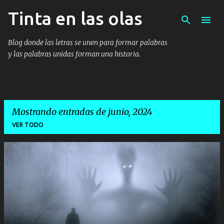
Tinta en las olas
Ir al contenido principal
Blog donde las letras se unen para formar palabras
y las palabras unidas forman una historia.
Mostrando entradas de junio, 2024
VER TODO
E
n
t
r
a