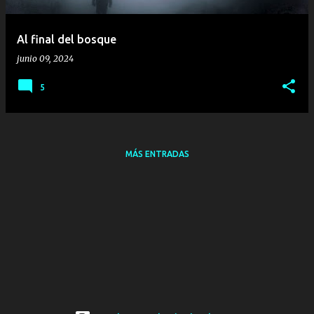
d
a
Al final del bosque
s
junio 09, 2024
5
MÁS ENTRADAS