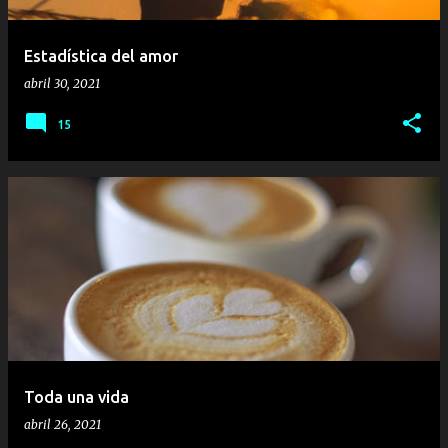
d
a
Estadística del amor
s
abril 30, 2021
15
Toda una vida
abril 26, 2021